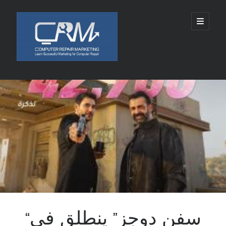
Computer
open
primary
menu
Repair
Marketing
Sidebar
Search
Search
Recent Posts
5002 SPACE ALIENS LANDS AUGUST 10, 2026
Chabad of Mineola Launches Free “Kosher Cameo” Video Blessings in
Time For Rosh Hashanah
SLKY World Acquires Rights to Rwanda-Based Author Lamana Ali’s THE
CELESTIAL ASHES
Tamatem连续四年亮相ChinaJoy，全球化布局加速拓展
“سفن دوجز” ينطلق في
Technology and Healthcare Investor Aaron Michael Krinsky Delivers
TEDxBeverlyGrove Talk on Complexity in Patient Care