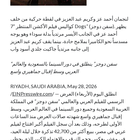
لنجمان أحمد عز وكريم عبد العزيز في لقطة حركية من خلف
كواليس فيلم الأكشن المنتظر “7 Dogs” (سفن دوجز). يظهر
أحمد عز في الجانب الأيسر مرتدياً بدلة سوداء وهو يوجه
مسدساً نحو الكاميرا بملامح حادة، بينما يقف كريم عبد العزيز
إلى جانبه مرتدياً جاكيت جلدي أسود واب
“سفن دوجز” ينطلق في دور السينما بالسعودية والعالم
العربي وسط إقبال جماهيري واسع
RIYADH, SAUDI ARABIA, May 28, 2026
/ — انطلق اليوم (الأربعاء) العرض
EINPresswire.com
/
الرسمي للفيلم العربي والعالمي “سفن دوجز” في المملكة
العربية السعودية وجميع دور السينما في العالم العربي، وسط
إقبال جماهيري واسع شهدته صالات العرض منذ الساعات
الأولى لطرحه، وذلك بعد أن سجل الفيلم أكبر افتتاح لفيلم
عربي في مصر، ببيع أكثر من 42,700 تذكرة خلال ليلة العيد،
في مؤشر يعكس حجم الترقب والاهتمام الكبير الذي يحظى