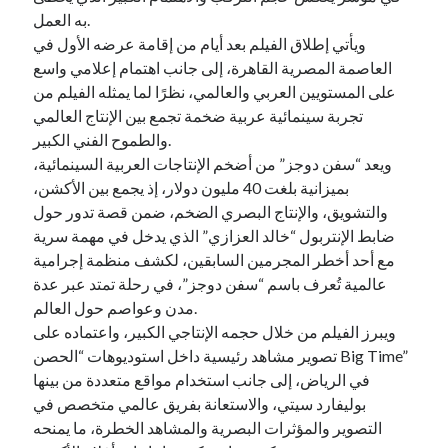
به العمل.
ويأتي إطلاق الفيلم بعد أيام من إقامة عرضه الأول في
العاصمة المصرية القاهرة، إلى جانب اهتمام إعلامي واسع
على المستويين العربي والعالمي، نظرًا لما يمثله الفيلم من
تجربة سينمائية عربية ضخمة تجمع بين الإنتاج العالمي
والطموح الفني الكبير.
ويعد “سفن دوجز” من أضخم الإنتاجات العربية السينمائية،
بميزانية بلغت 40 مليون دولار، إذ يجمع بين الأكشن،
والتشويق، والإنتاج البصري الضخم، ضمن قصة تدور حول
ضابط الإنتربول “خالد العزازي” الذي يدخل في مهمة سرية
مع أحد أخطر المجرمين السابقين، لكشف منظمة إجرامية
عالمية تُعرف باسم “سفن دوجز”، في رحلة تمتد عبر عدة
مدن وعواصم حول العالم.
ويبرز الفيلم من خلال حجمه الإنتاجي الكبير، واعتماده على
تصوير مشاهد رئيسية داخل استوديوهات “الحصن Big Time”
في الرياض، إلى جانب استخدام مواقع متعددة من بينها
بوليفارد سيتي، والاستعانة بفريق عالمي متخصص في
التصوير والمؤثرات البصرية والمشاهد الخطرة، ما يمنحه