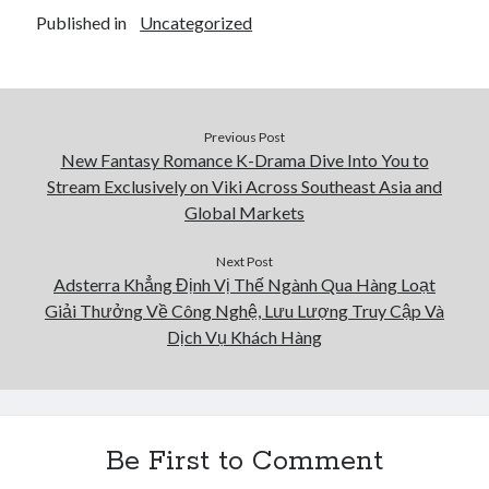
Published in
Uncategorized
Previous Post
New Fantasy Romance K-Drama Dive Into You to
Stream Exclusively on Viki Across Southeast Asia and
Global Markets
Next Post
Adsterra Khẳng Định Vị Thế Ngành Qua Hàng Loạt
Giải Thưởng Về Công Nghệ, Lưu Lượng Truy Cập Và
Dịch Vụ Khách Hàng
Be First to Comment