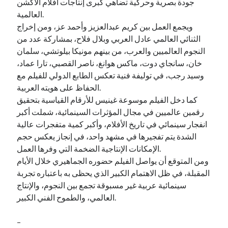
جودة بصرية وحركية تضاهي كبرى إنتاجات أفلام الأكشن
العالمية.
ويجمع العمل بين كريم عبدالعزيز وأحمد عز، ومن إخراج
الثنائي العالمي عادل العربي وبلال فلاح، بمشاركة عدد من
النجوم العالميين والعرب، من بينهم مونيكا بيلوتشي، سلمان
خان، سانجاي دوت، ماكس هوانغ، ناصر القصبي، تارا عماد،
وسيد رجب، في توليفة فنية تعكس الطابع الدولي للفيلم مع
الحفاظ على هويته العربية.
كما دخل الفيلم موسوعة غينيس للأرقام القياسية بتحقيق
رقمين عالميين في مجال المؤثرات السينمائية، شملت أكبر
انفجار سينمائي في تاريخ الأفلام، وأكبر كمية متفجرات عالية
الشدة يتم تفجيرها في مشهد واحد، في إنجاز يعكس حجم
الإمكانات الإنتاجية الضخمة التي وفرها العمل.
ومن المتوقع أن يواصل الفيلم حضوره الجماهيري خلال الأيام
المقبلة، في ظل الاهتمام الكبير الذي يحظى به باعتباره تجربة
سينمائية عربية غير مسبوقة تجمع بين النجوم، والإنتاج
العالمي، والطموح الفني الكبير.
–