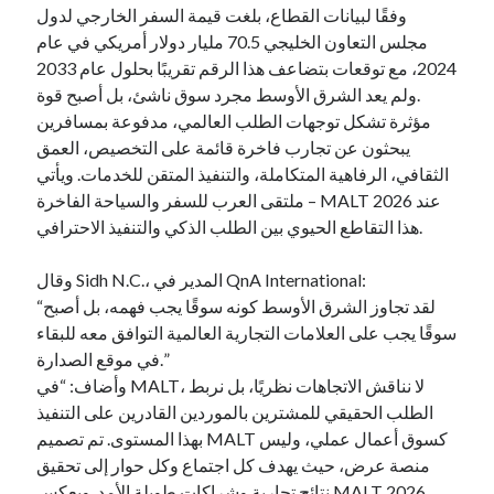
وفقًا لبيانات القطاع، بلغت قيمة السفر الخارجي لدول
مجلس التعاون الخليجي 70.5 مليار دولار أمريكي في عام
2024، مع توقعات بتضاعف هذا الرقم تقريبًا بحلول عام 2033
.ولم يعد الشرق الأوسط مجرد سوق ناشئ، بل أصبح قوة
مؤثرة تشكل توجهات الطلب العالمي، مدفوعة بمسافرين
يبحثون عن تجارب فاخرة قائمة على التخصيص، العمق
الثقافي، الرفاهية المتكاملة، والتنفيذ المتقن للخدمات. ويأتي
ملتقى العرب للسفر والسياحة الفاخرة – MALT 2026 عند
هذا التقاطع الحيوي بين الطلب الذكي والتنفيذ الاحترافي.
وقال Sidh N.C.، المدير في QnA International:
“لقد تجاوز الشرق الأوسط كونه سوقًا يجب فهمه، بل أصبح
سوقًا يجب على العلامات التجارية العالمية التوافق معه للبقاء
في موقع الصدارة.”
وأضاف: “في MALT، لا نناقش الاتجاهات نظريًا، بل نربط
الطلب الحقيقي للمشترين بالموردين القادرين على التنفيذ
بهذا المستوى. تم تصميم MALT كسوق أعمال عملي، وليس
منصة عرض، حيث يهدف كل اجتماع وكل حوار إلى تحقيق
نتائج تجارية وشراكات طويلة الأمد. ويعكس MALT 2026