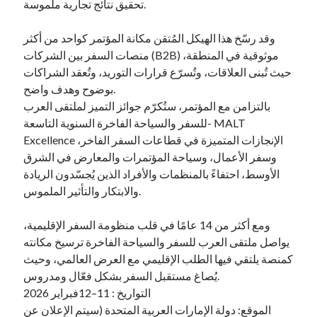
تحقيق نتائج تجارية ملموسة.
وقد رسّخ هذا الهيكل المُتقن مكانة المؤتمر كواحد من أكثر
منصات السفر بين الشركات (B2B) موثوقية في المنطقة،
حيث تُبنى العلاقات، وتُسرّع قرارات التوريد، وتُعقد الشراكات
بوضوح وهدف واضح.
بالتزامن مع المؤتمر، ستُكرّم جوائز التميز لملتقى العرب
للسفر والسياحة الفاخرة السنوية التاسعة- MALT
Excellence الإنجازات المتميزة في قطاعات السفر الفاخر،
وسفر الأعمال، وسياحة المؤتمرات والمعارض في الشرق
الأوسط، احتفاءً بالمنظمات والأفراد الذين يُجسّدون الريادة
والابتكار والتأثير الملموس.
ومع أكثر من 14 عامًا في قلب منظومة السفر الإقليمية،
يواصل ملتقى العرب للسفر والسياحة الفاخرة ترسيخ مكانته
كمنصة يلتقي فيها الطلب الإقليمي مع العرض العالمي، وحيث
يُصاغ مستقبل السفر بشكل فعّال ومدروس.
التواريخ : 11–12فبراير 2026
الموقع: دولة الإمارات العربية المتحدة (سيتم الإعلان عن