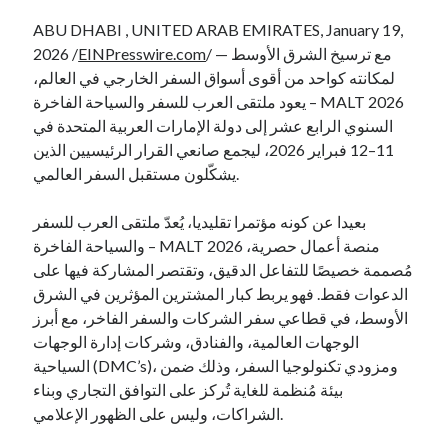
ABU DHABI , UNITED ARAB EMIRATES, January 19,
/ — مع ترسيخ الشرق الأوسط
EINPresswire.com
2026 /
لمكانته كواحد من أقوى أسواق السفر الخارجي في العالم،
يعود ملتقى العرب للسفر والسياحة الفاخرة – MALT 2026
السنوي الرابع عشر إلى دولة الإمارات العربية المتحدة في
11–12 فبراير 2026، ليجمع صانعي القرار الرئيسيين الذين
يشكّلون مستقبل السفر العالمي.
بعيدا عن كونه مؤتمرا تقليديا، يُعدّ ملتقى العرب للسفر
والسياحة الفاخرة – MALT 2026 منصة أعمال حصرية،
مُصممة خصيصًا للتفاعل الدقيق، وتقتصر المشاركة فيها على
الدعوات فقط. فهو يربط كبار المشترين المؤثرين في الشرق
الأوسط، في قطاعي سفر الشركات والسفر الفاخر، مع أبرز
الوجهات العالمية، والفنادق، وشركات إدارة الوجهات
السياحية (DMC’s)، ومزودي تكنولوجيا السفر، وذلك ضمن
بيئة مُنظمة للغاية تُركز على التوافق التجاري وبناء
الشراكات، وليس على الظهور الإعلامي.