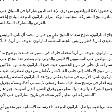
 حضورًا لافتًا للرياضيين من ذوي الإعاقة، الذين شاركوا في السباق حتى
ضمن مبادرة تتيح المشاركة المجانية، لتؤكد التزام ماراثون الدوحة بمبادئ إتاحة
الفرص والمشاركة المتكافئة.
اح الماراثون، صرّح سعادة الشيخ علي بن جبر بن محمد آل ثاني، الرئيس
“مثلت نسخة 2026 من ماراثون الدوحة من أريدُ محطة فارقة في مسيرته، جسدت بوضوح ما
 متواصل على المستويين الإقليمي والدولي. ولم يقتصر هذا النجاح على
سبوقة، بل تجلّى في تنوع الحضور، حيث جمع الماراثون نخبة من العدّائين
 من ذوي الإعاقة، إلى جانب العائلات والأطفال من ذوي اضطراب طيف
يشاركون للمرة الأولى، في مشهد يعكس روح هذا الماراثون كمنصة رياضية
ة قطر في ترسيخ نمط حياة نشط وصحي لا يستثني أحدًا. ونتقدّم بجزيل
 جميع الشركاء والرعاة والمتطوعين وفرق العمل، الذين أسهمت جهودهم
المشتركة في تنظيم أكبر نسخة في تاريخ الماراثون حتى الآن”.
ة الرياضية، يواصل ماراثون الدوحة أداء رسالته الإنسانية عبر تحقيق أثرٍ