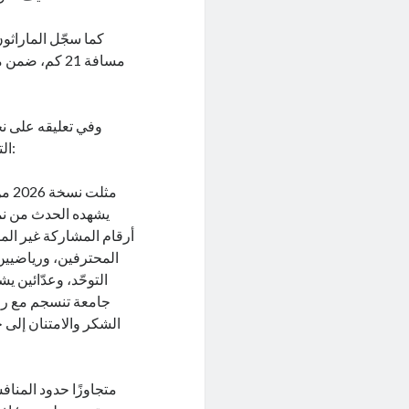
كما سجّل الماراثون
مسافة 21 كم، 
وفي تعليقه على نج
التنفيذي لـأريدُ قطر ورئيس اللجنة المنظِّمة لماراثون الدوحة من أريدُ، قائلًا:
يشهده الحدث من نمو
أرقام المشاركة غير الم
المحترفين، ورياضيين
التوحّد، وعدّائين 
جامعة تنسجم مع رؤي
الشكر والامتنان إلى
متجاوزًا حدود المنافس