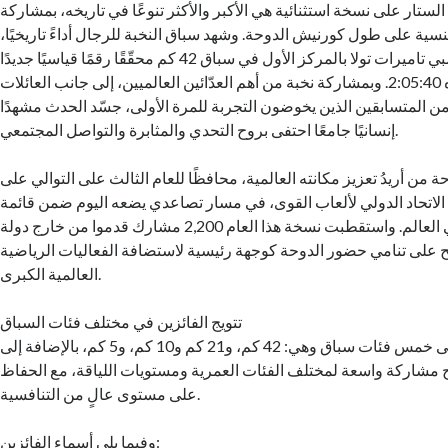
معة الستار على نسخة استثنائية هي الأكبر والأكثر تنوعًا في تاريخه، بمشاركة
20, عدّاء من 160 جنسية على طول كورنيش الدوحة. وشهد سباق النخبة للرجال أداءً تاريخيًا،
حيث توّج البطل الأولمبي تاميرات تولا بالمركز الأول في سباق 42 كم محقّقًا رقمًا قياسيًا جديدًا
للماراثون بزمن قدره 2:05:40. وبمشاركة نخبة من أهم العدّائين العالميين، إلى جانب العائلات
ن المتسابقين الذين يخوضون التجربة للمرة الأولى، جسّد الحدث مشهدًا
إنسانيًا جامعًا احتفى بروح التحدي والمثابرة والتواصل المجتمعي.
 من أريدُ تعزيز مكانته العالمية، محافظًا للعام الثالث على التوالي على
 الاتحاد الدولي لألعاب القوى، في مسار تصاعدي يضعه اليوم ضمن قائمة
أفضل 25 ماراثونًا في العالم. واستقطبت نسخة هذا العام 2,200 مشارك قدموا من خارج دولة
لى تنامي حضور الدوحة كوجهة رئيسية لاستضافة الفعاليات الرياضية
العالمية الكبرى.
تتويج الفائزين في مختلف فئات السباق
اشتمل الماراثون على خمس فئات سباق وهي: 42 كم، و21 كم و10 كم، و5 كم، بالإضافة إلى
ح مشاركة واسعة لمختلف الفئات العمرية ومستويات اللياقة، مع الحفاظ
على مستوى عالٍ من التنافسية.
وفيما يلي أسماء الفائزين: