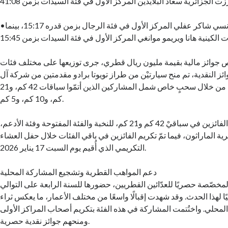
•سباق 5 كم: أحرز التونسي شاكر عفلي المركز الأول في فئة الرجال بزمن قدره 15:17، بينما
 جوائز مالية بقيمة مليون ريال قطري، جرى توزيعها على مختلف فئات
ئز النقدية، تم منح سيارتيْن من طراز تويوتا برادو مقدمتين من شركة آل
عبدالغني موتورز، وذلك من خلال سحبٍ خاص شمل المشاركين الذين أتمّوا سباقات 42 كم، و21
كم، و10 كم، و5 كم.
أُقيمت مراسم تتويج الفائزين في سباقيْ 42 كم و21 كم، للنخبة والفئة المفتوحة وفئة الأدعم،
ية الماراثون، فيما تمّ تكريم الفائزين في باقي الفئات خلال حفل العشاء
التكريمي الذي أُقيم يوم السبت 17 يناير 2026.
دعم المواهب القطرية وتشجيع المشاركة المحلية
مخصّصة حصريًا للعدّائين القطريين، حضورها للسنة الرابعة على التوالي
يًا لهذا الحدث. وقد شهدت إقبالًا واسعًا من مختلف الأعمار، ما يعكس ثراء
لمحلي. واختُتمت المشاركة في هذه الفئة بتكريم أصحاب المراكز الأولى
ومنحهم جوائز نقدية حصرية.