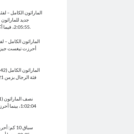
2:05:55، فيما أكمل بوكي ديريبا، من إثيوبيا أيضًا، منصة التتويج بحلوله ثالثًا بزمن 2:06:26.
1:02:04، بين