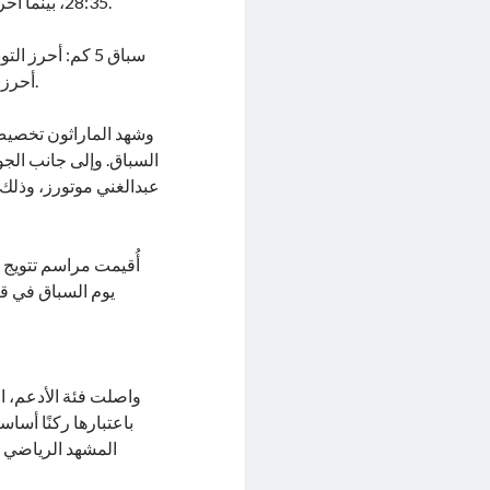
28:35، بينما أحرزت الجزائرية سعاد البلايدين المركز الأول في فئة السيدات بزمن 41:08.
أحرزت الكينية هانا ويريمو موانغي المركز الأول في فئة السيدات بزمن 15:45.
وشهد الماراثون تخصيص
السباق. وإلى جانب الجوا
يوم السباق في قر
واصلت فئة الأدعم، ال
باعتبارها ركنًا أساس
المشهد الرياضي ا